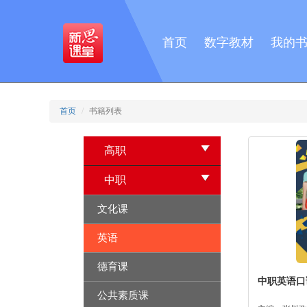
首页
数字教材
我的
首页
书籍列表
高职
中职
文化课
英语
德育课
中职英语口
公共素质课