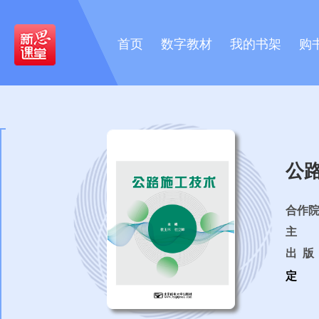
首页
数字教材
我的书架
购
公
合作
主 
出 版 
定 