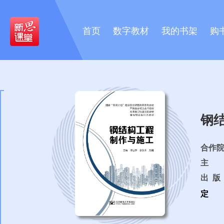
首页
数字教材
我的书架
购
钢
合作
主 
出 版 
定 