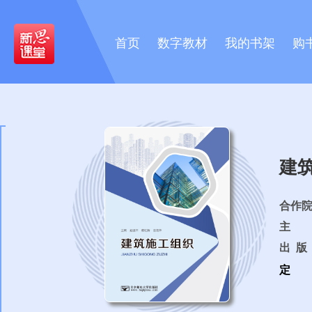
首页
数字教材
我的书架
购
建
合作
主 
出 版 
定 